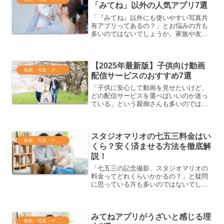
「みてね」以外の人気アプリ7選
「『みてね』以外にも使いやすい写真共
有アプリってあるの？」とお悩みの方も
多いのではないでしょうか。家族や友人
との思い出を簡単に共有したいけれど、
どのアプリを選べばよいか迷ってしまい
ますよね。この記事では、「みてね」以
【2025年最新版】子供向け動画
外の人気写真共有アプリ7...
動画・写真・データ管理
配信サービスのおすすめ7選
「子供に安心して動画を見せたいけど、
どの配信サービスを選べばいいのか迷っ
ている」という親御さんも多いのではな
いでしょうか？配信サービスによって、
コンテンツの質やペアレンタルコントロ
ールの機能、広告の有無などはさまざ
スタジオマリオの七五三料金はい
ま。この記事では、2025...
動画・写真・データ管理
くら？安く済ませる方法を徹底解
説！
「七五三の記念撮影、スタジオマリオの
料金ってどれくらいかかるの？」と疑問
に思っている方も多いのではないでしょ
うか。実際、撮影費用だけでなく、衣装
やデータ、アルバムなど様々な項目が関
係してくるため、思わぬ出費がかさむこ
みてねアプリがうざいと感じる理
とも。本記事では、スタジ...
動画・写真・データ管理