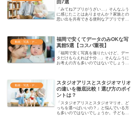
由7選
「みてねアプリがうざい…」そんなふう
に感じたことはありませんか？家族との
思い出を共有できる便利なアプリです
が、通知の多さやコメント機能など、使
っていてモヤモヤする場面もあるようで
す。特に親族間の温度差や無言のプレッ
福岡で安くてデータのみOKな写
シャーを感じる方も少なくあ...
動画・写真・データ管理
真館5選【コスパ重視】
「福岡で安く写真を撮りたいけど、デー
タだけもらえれば十分…」そんなふうに
お考えの方も多いのではないでしょう
か？家族写真やプロフィール写真など、
記念の一枚を手軽に残したい方にとっ
て、「データのみ」OKな格安写真館はと
スタジオアリスとスタジオマリオ
ても魅力的です。この記事で...
動画・写真・データ管理
の違いを徹底比較！選び方のポイ
ントは？
「スタジオアリスとスタジオマリオ、ど
っちを選べばいいの？」と悩んでいる方
も多いのではないでしょうか。子どもの
大切な記念日を写真に残すなら、スタジ
オ選びはとても重要ですよね。この記事
では、スタジオアリスとスタジオマリオ
の違いを徹底比較し、それ...