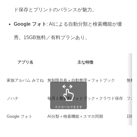
ド保存とプリントのバランスが魅力。
Google フォト
: AIによる自動分類と検索機能が優
秀。15GB無料／有料プランあり。
アプリ名
主な特徴
家族アルバム みてね
無制限共有＋自動整理＋フォトブック
無料
ノハナ
毎月１冊無料フォトブック＋クラウド保存
フォ
スクロールできます
Google フォト
AI分類＋検索機能＋スマホ同期
15