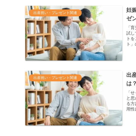
妊
出産祝い・プレゼント関連
ゼ
「育
試し
トを
ト」
出
出産祝い・プレゼント関連
は
「せ
と思
る方
用性