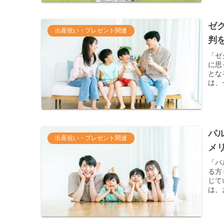
ゼ
出産祝い・プレゼント関連
判
「ゼ
に思
とな
は、
パ
出産祝い・プレゼント関連
メ
「パ
る方
じて
は、