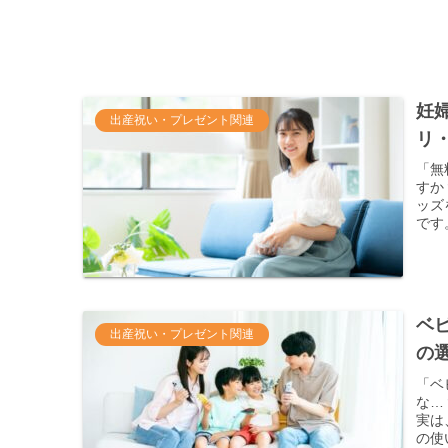
妊
出産祝い・プレゼント関連
リ
「無
すか
ッズ
です
ベ
出産祝い・プレゼント関連
の
「ベ
な…
実は
の使