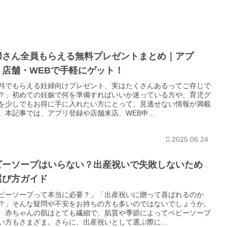
婦さん全員もらえる無料プレゼントまとめ｜アプ
・店舗・WEBで手軽にゲット！
料でもらえる妊婦向けプレゼント、実はたくさんあるってご存じで
？」初めての妊娠で何を準備すればいいか迷っている方や、育児グ
を少しでもお得に手に入れたい方にとって、見逃せない情報が満載
。本記事では、アプリ登録や店舗来店、WEB申...
2025.06.24
ビーソープはいらない？出産祝いで失敗しないため
選び方ガイド
ビーソープって本当に必要？」「出産祝いに贈って喜ばれるのか
？」そんな疑問や不安をお持ちの方も多いのではないでしょうか。
、赤ちゃんの肌はとても繊細で、肌質や季節によってベビーソープ
い方もさまざま。さらに、出産祝いとして選ぶ際に...