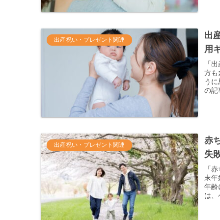
出
出産祝い・プレゼント関連
用
「出
方も
うに
の記
赤
出産祝い・プレゼント関連
失
「赤
末年
年齢
は、