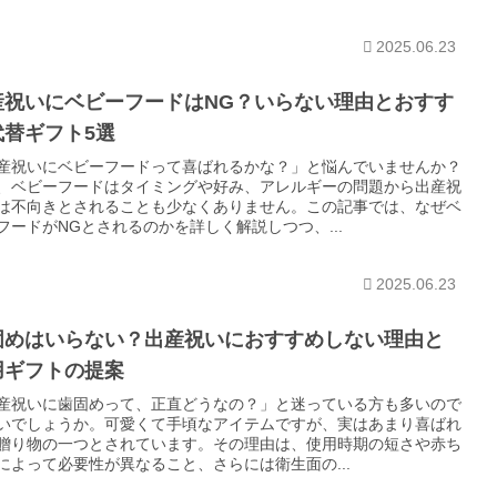
2025.06.23
産祝いにベビーフードはNG？いらない理由とおすす
代替ギフト5選
産祝いにベビーフードって喜ばれるかな？」と悩んでいませんか？
、ベビーフードはタイミングや好み、アレルギーの問題から出産祝
は不向きとされることも少なくありません。この記事では、なぜベ
フードがNGとされるのかを詳しく解説しつつ、...
2025.06.23
固めはいらない？出産祝いにおすすめしない理由と
用ギフトの提案
産祝いに歯固めって、正直どうなの？」と迷っている方も多いので
いでしょうか。可愛くて手頃なアイテムですが、実はあまり喜ばれ
贈り物の一つとされています。その理由は、使用時期の短さや赤ち
によって必要性が異なること、さらには衛生面の...