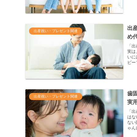
出
出産祝い・プレゼント関連
め
「出
実は
いに
ビー
歯
出産祝い・プレゼント関連
実
「出
はな
ない
ゃん