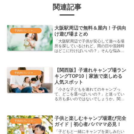
関連記事
大阪駅周辺で無料＆屋内！子供向
子供向けレジャー・遊び場
け遊び場まとめ
「大阪駅周辺で子供が安心して遊べる場
所を探しているけれど、雨の日や混雑時
はどこに行けばいいの？」そんな悩みを
抱えるパパママも多いのではないでしょ
うか。この記事では、大阪駅からアクセ
ス抜群の無料＆屋内の子供向け遊び場を
【関西版】子連れキャンプ場ラン
厳選してご紹介します。人...
子供向けレジャー・遊び場
キングTOP10｜家族で楽しめる
人気スポット
「小さな子どもを連れてのキャンプっ
て、どこを選べばいいの？」と迷ってい
る方も多いのではないでしょうか。関西
には家族みんなで安心して楽しめる子連
れ向けキャンプ場がたくさんあります。
本記事では、兵庫・大阪・京都など関西
子供と楽しむキャンプ場選び完全
エリアの中でも特に人気の高...
子供向けレジャー・遊び場
ガイド｜初心者パパママ必見！
「子どもと一緒にキャンプを楽しみたい