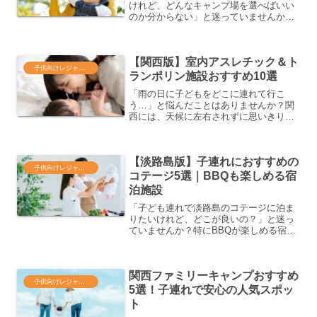
けれど、どんなキャンプ場を選べばいい
のか分からない」と迷っていませんか？
初めてのファミリーキャンプは不安も多
いもの。この記事では、初心者パパママ
必見のキャンプ場選びのコツをはじめ、
【関西版】室内アスレチック＆ト
子どもが思い切り楽しめる...
子供向けレジャー・遊び場
ランポリン施設おすすめ10選
「雨の日に子どもをどこに連れて行こ
う…」と悩んだことはありませんか？関
西には、天候に左右されずに思いきり体
を動かせる室内アスレチック＆トランポ
リン施設が豊富にあります。この記事で
は、関西エリアで人気のおすすめ施設10
【淡路島版】子連れにおすすめの
選をはじめ、安全面のチェ...
子供向けレジャー・遊び場
コテージ5選｜BBQも楽しめる宿
泊施設
「子ども連れで淡路島のコテージに泊ま
りたいけれど、どこが良いの？」と迷っ
ていませんか？特にBBQが楽しめる宿泊
施設は、家族みんなの思い出づくりにぴ
ったりですよね。本記事では、淡路島で
子連れにおすすめのコテージ5選をご紹
関西ファミリーキャンプおすすめ
介。施設ごとの特徴はも...
子供向けレジャー・遊び場
5選！子連れで安心の人気スポッ
ト